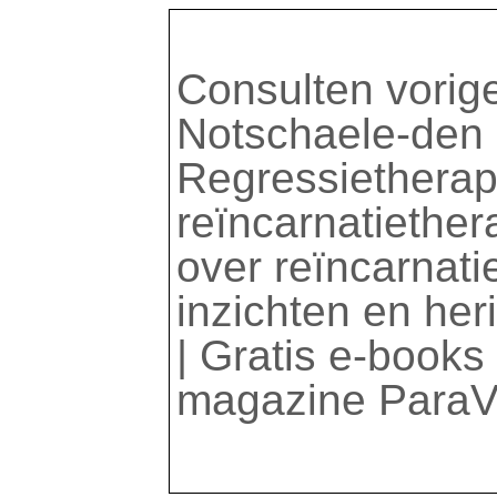
Consulten vorig
Notschaele-den B
Regressietherapi
reïncarnatiether
over reïncarnat
inzichten en her
| Gratis e-books 
magazine ParaVi