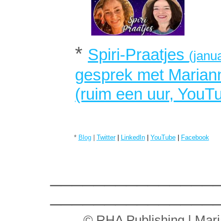
*
Spiri
-Praatjes
(janu
gesprek met Mariann
(ruim een uur, YouT
*
Blog
|
Twitter
|
LinkedIn
|
YouTube
|
Facebook
_______________
_______________
© RHA Publishing | Mar