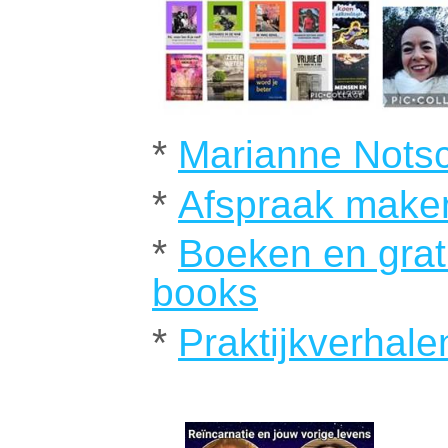
*
Marianne Nots
*
Afspraak maken
*
Boeken en grat
books
*
Praktijkverhale